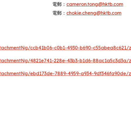
電郵：
cameron.tong@hktb.com
電郵：
chokie.cheng@hktb.com
tachmentNg/ccb41b06-c0b1-4930-b690-c55abea8c621/
tachmentNg/4821e741-228e-43b3-b1d6-88ac1a5c3d3a/
tachmentNg/ebd173de-7889-4959-a934-9df346fa90de/