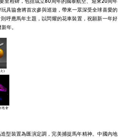
要里程碑，包括成立80周年的國泰航空、迎來20周年
牌玩具協會將首次參與巡遊，帶來一眾深受全球喜愛的
賽馬會則呼應馬年主題，以閃耀的花車裝置，祝願新一年好
曆新年。
以發光駿馬造型裝置為匯演定調，完美捕捉馬年精神。中國內地