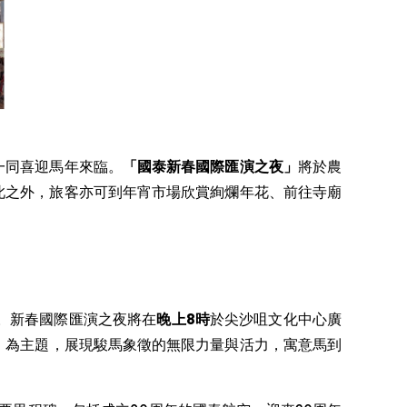
典，一同喜迎馬年來臨。
「國泰新春國際匯演之夜」
將於農
此之外，旅客亦可到年宵市場欣賞絢爛年花、前往寺廟
。新春國際匯演之夜將在
晚上8時
於尖沙咀文化中心廣
」
為主題，展現駿馬象徵的無限力量與活力，寓意馬到