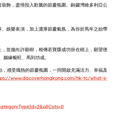
日裝飾，盡情投入歡騰的節慶氛圍。銅鑼灣維多利亞公
事、娛樂表演，加上濃厚節慶氣氛，為你於馬年之始帶
牒上，並拋向許願樹，相傳若寶牒成功掛在樹上，願望便
、姻緣暢旺、馬到功成。
動，感受熾熱的節慶氛圍，一同開啟充滿活力、幸福及
tps://www.discoverhongkong.com/hk-tc/what-s-
&categoryTypeId=2&allCats=0