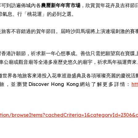
客可到訪遍佈城內各
農曆新年
年宵市場
，欣賞賀年花卉及吉祥節
節氣息、行「桃花運」的必到之選。
是旅客不容錯過的賀年節目。屆時沙田馬場將上演連場刺激的賽
林村香港許願節，祈求新一年心想事成。善信只需把願望寫在寶
、車公廟或觀音廟等全港多座歷史悠久的廟宇，祈求馬年福運齊來
邀世界各地旅客來港投入花車巡遊盛典及各項璀璨亮麗的慶祝活
覽Discover Hong Kong網站了解更多詳情：
ht
/action/browseItems?cachedCriteria=1&categoryId=2306