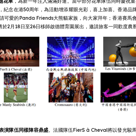
題花車
，為新一年注入滿滿好運。當中部分花車隊伍同時慶祝重
，紀念在港50周年，為活動增添耀眼光彩，喜上加喜。香港品
可愛的Panda Friends大熊貓家族，向大家拜年；香港
於2月18日至26日移師啟德體育園展出，邀請旅客一同歡度農
表演隊伍同樣陣容鼎盛
。法國隊伍FierS à Cheval將