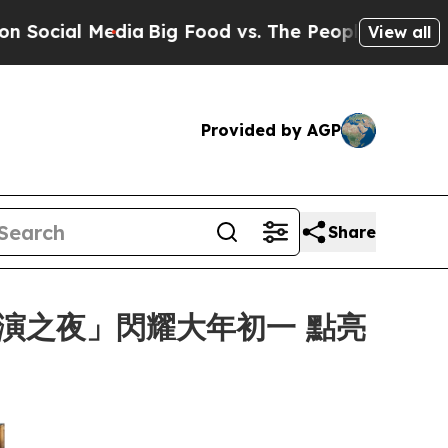
dia
Big Food vs. The People. Big Food’s 239 Lawsu
View all
Provided by AGP
Share
匯演之夜」閃耀大年初一 點亮