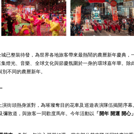
IRE) -- 香港全城已整裝待發，為世界各地旅客帶來最熱鬧的農曆新年慶
帶來集燈光、音樂、全球文化與節慶氛圍於一身的環球嘉年華。除
與別不同的農曆新年。
一
上演街頭熱身派對，為璀璨奪目的花車及巡遊表演隊伍揭開序幕
及彌敦道，與旅客一同歡度馬年。今年活動以
「開年
開運 開心