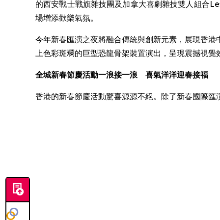
的西安戰士戰旗雜技團及加拿大喜劇雜技雙人組合Les Vi
場增添歡樂氣氛。
今年新春匯演之夜將融合傳統與創新元素，展現香港中
上色彩斑斕的巨型恐龍骨架裝置演出，呈現震撼視覺
全城新春節慶活動一浪接一浪 喜氣洋洋迎春接福
香港的新春節慶活動驚喜源源不絕。除了新春國際匯