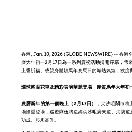
香港, Jan. 10, 2026 (GLOBE NEWSW
曆大年初一2月17日為一系列慶祝活動揭開序幕，
上香祈福、或親身體驗馬年賽馬日的熾熱氣氛，歡度
環球耀眼花車及精彩表演華麗登場 慶賀馬年大年初
農曆新年的第一個晚上（2月17日）
，尖沙咀鬧市將
場隆重登場，巡遊隊伍將途經尖沙咀廣東道、海防道
功成、步步高升。