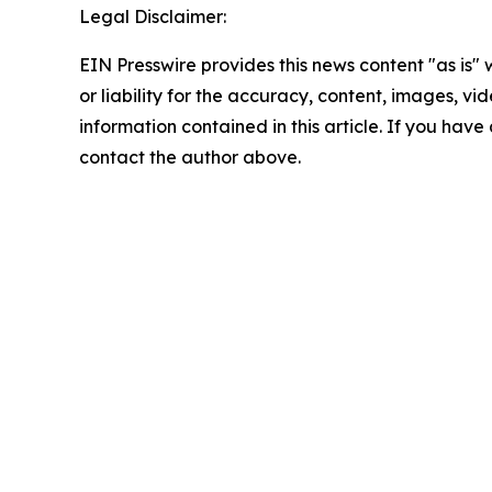
Legal Disclaimer:
EIN Presswire provides this news content "as is"
or liability for the accuracy, content, images, vide
information contained in this article. If you have 
contact the author above.