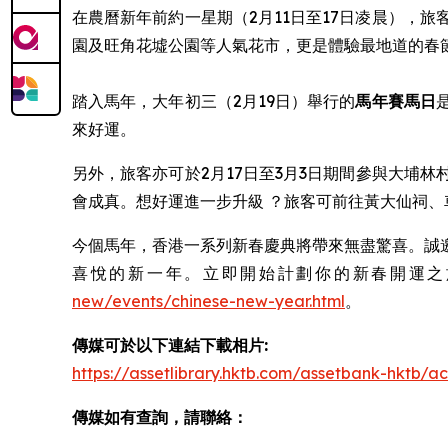
在農曆新年前約一星期（2月11日至17日凌晨），旅
園及旺角花墟公園等人氣花市，更是體驗最地道的春
踏入馬年，大年初三（2月19日）舉行的
馬年賽馬日
來好運。
另外，旅客亦可於2月17日至3月3日期間參與大埔
會成真。想好運進一步升級 ？旅客可前往黃大仙祠
今個馬年，香港一系列新春慶典將帶來無盡驚喜。誠
喜悅的新一年。立即開始計劃你的新春開運之旅，並瀏
new/events/chinese-new-year.html
。
傳媒可於以下連結下載相片:
https://assetlibrary.hktb.com/assetbank-hktb
傳媒如有查詢，請聯絡：