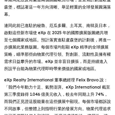
森堡，標誌著這一年方向清晰、舉足輕重的全球發展圓滿落
幕。
連同此前已進駐的秘魯、厄瓜多爾、土耳其、南韓及日本，
啟動這些新市場使 eXp 在 2025 年的國際擴展版圖總共增
至七個國家或地區。預計落實進駐盧森堡的計劃後，將進一
步擴展此業務版圖。每個市場均彰顯 eXp 精準的全球擴展
策略，瞄準那些由物業代理引領、對創新、流動性及擁有權
需求日益攀升的市場。eXp 並非盲目擴張，而是持續進入
所設平台能為物業代理即時帶來價值的國家或地區。
eXp Realty International 董事總經理 Felix Bravo 說：
「我們今年動力十足、氣勢澎湃。eXp International 截至
第三季度錄得 1.046 億美元收入，較去年同期上升 74%，
而我們正見證這股能量在這些擴展中顯現。每個市場都訴說
不同故事，但整體上則指明行業的發展方向。物業代理追求