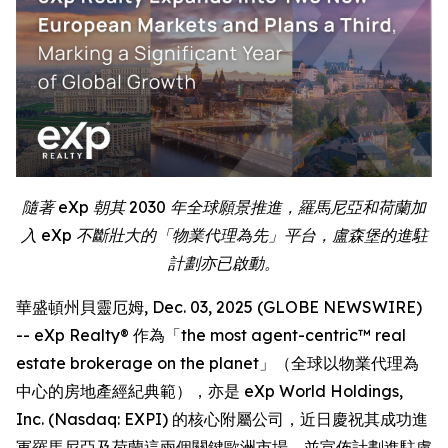
隨著 eXp 朝其 2030 年全球願景推進，羅馬尼亞和荷蘭加
入 eXp 不斷壯大的「物業代理為先」平台，盧森堡的進駐
計劃亦已啟動。
華盛頓州貝靈厄姆, Dec. 03, 2025 (GLOBE NEWSWIRE)
-- eXp Realty® 作為「the most agent-centric™ real
estate brokerage on the planet」（全球以物業代理為
中心的房地產經紀典範），亦是 eXp World Holdings,
Inc. (Nasdaq: EXPI) 的核心附屬公司，近日慶祝其成功進
軍羅馬尼亞及荷蘭這兩個關鍵歐洲市場，並宣佈計劃進駐盧