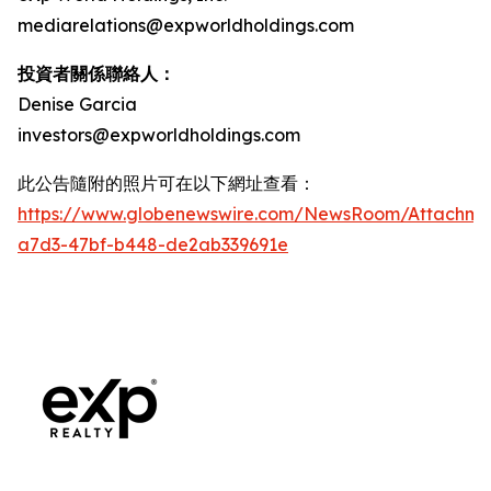
mediarelations@expworldholdings.com
投資者關係聯絡人：
Denise Garcia
investors@expworldholdings.com
此公告隨附的照片可在以下網址查看：
https://www.globenewswire.com/NewsRoom/Attachm
a7d3-47bf-b448-de2ab339691e