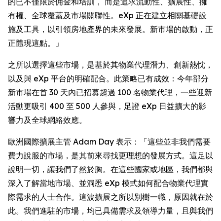
的已不僅限於佣金和培訓， 而是追求流動性、擴展性、擁
有權、全球覆蓋及市場關聯性。eXp 正在建立相關基礎設
施及工具，以引領房地產界的未來發展。新市場的啟動，正
正體現這點。」
之所以選擇這些市場，是基於其物業代理潛力、創新熱忱，
以及與 eXp 平台的明確配合。此策略已有成效：今年部分
新市場在首 30 天內已招募超過 100 名物業代理，一些迎新
活動更吸引 400 至 500 人參與，足證 eXp 日益擴大的影
響力及全球網絡效應。
歐洲國際擴展主管 Adam Day 表示：「這些並非我們需要
費力說服的市場，是其前來尋找更理想的發展方式。這足以
說明一切，讓我們了然於胸。在這些國家或地區，我們都與
深入了解當地市場、並洞悉 eXp 模式如何配合物業代理實
際需求的人士合作。這波擴展之所以別樹一幟，原因就在於
此。我們進駐的市場，均已具備需求及領導力量，且與我們