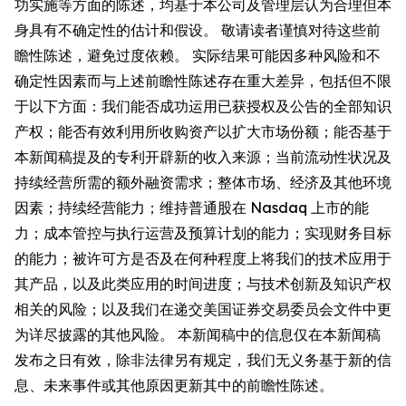
功实施等方面的陈述，均基于本公司及管理层认为合理但本
身具有不确定性的估计和假设。 敬请读者谨慎对待这些前
瞻性陈述，避免过度依赖。 实际结果可能因多种风险和不
确定性因素而与上述前瞻性陈述存在重大差异，包括但不限
于以下方面：我们能否成功运用已获授权及公告的全部知识
产权；能否有效利用所收购资产以扩大市场份额；能否基于
本新闻稿提及的专利开辟新的收入来源；当前流动性状况及
持续经营所需的额外融资需求；整体市场、经济及其他环境
因素；持续经营能力；维持普通股在 Nasdaq 上市的能
力；成本管控与执行运营及预算计划的能力；实现财务目标
的能力；被许可方是否及在何种程度上将我们的技术应用于
其产品，以及此类应用的时间进度；与技术创新及知识产权
相关的风险；以及我们在递交美国证券交易委员会文件中更
为详尽披露的其他风险。 本新闻稿中的信息仅在本新闻稿
发布之日有效，除非法律另有规定，我们无义务基于新的信
息、未来事件或其他原因更新其中的前瞻性陈述。