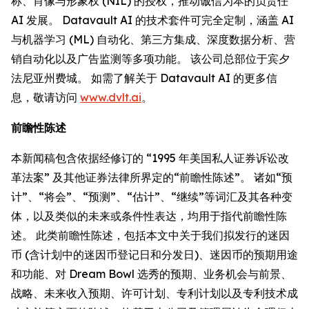
称、肖像与形象权 (NIL) 的授权，推动诚信为本的负责任
AI 发展。 Datavault AI 的技术套件可完全定制，涵盖 AI
与机器学习 (ML) 自动化、第三方集成、深度数据分析、营
销自动化以及广告监测等多项功能。 该公司总部位于宾夕
法尼亚州费城。 如需了解关于 Datavault AI 的更多信
息，敬请访问
www.dvlt.ai
。
前瞻性陈述
本新闻稿包含依据经修订的 “1995 年美国私人证券诉讼改
革法案” 及其他证券法律所界定的“前瞻性陈述”。 诸如“预
计”、“将会”、“预测”、“估计”、“继续”等词汇及其各种变
体，以及类似的未来或条件性表达，均用于指代前瞻性陈
述。 此类前瞻性陈述，包括本文中关于我们拟发行的迷因
币 (含计划中的迷因币登记日和分发日)、迷因币的预期用途
和功能、对 Dream Bowl 选秀的预期、业务机会与前景、
战略、未来收入预期、许可计划、专利计划以及专利技术成