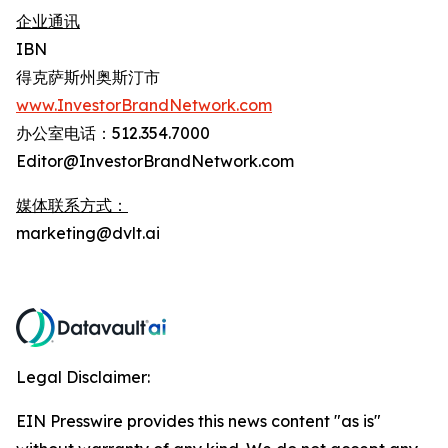
企业通讯
IBN
得克萨斯州奥斯汀市
www.InvestorBrandNetwork.com
办公室电话：512.354.7000
Editor@InvestorBrandNetwork.com
媒体联系方式：
marketing@dvlt.ai
Legal Disclaimer:
EIN Presswire provides this news content "as is"